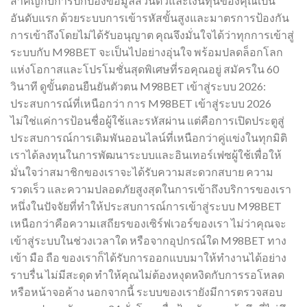
สำคัญกับการปกป้องข้อมูลส่วนตัวและเงินทุนของคุณเป็น
อันดับแรก ด้วยระบบการเข้ารหัสขั้นสูงและมาตรการป้องกัน
การเข้าถึงโดยไม่ได้รับอนุญาต คุณจึงมั่นใจได้ว่าทุกการเข้าสู่
ระบบกับ M98BET จะเป็นไปอย่างอุ่นใจ พร้อมปลดล็อกโลก
แห่งโอกาสและโปรโมชั่นสุดพิเศษที่รอคุณอยู่ สมัครใน 60
วินาที ดูขั้นตอนยืนยันตัวตน M98BET เข้าสู่ระบบ 2026:
ประสบการณ์ที่เหนือกว่า การ M98BET เข้าสู่ระบบ 2026
ไม่ใช่แค่การป้อนชื่อผู้ใช้และรหัสผ่าน แต่คือการเปิดประตูสู่
ประสบการณ์การเดิมพันออนไลน์ที่เหนือกว่าคู่แข่งในทุกมิติ
เราได้ลงทุนในการพัฒนาระบบและอินเทอร์เฟซผู้ใช้เพื่อให้
มั่นใจว่าสมาชิกของเราจะได้รับความสะดวกสบาย ความ
รวดเร็ว และความปลอดภัยสูงสุดในการเข้าถึงบริการของเรา
หนึ่งในปัจจัยที่ทำให้ประสบการณ์การเข้าสู่ระบบ M98BET
เหนือกว่าคือความเสถียรของเซิร์ฟเวอร์ของเรา ไม่ว่าคุณจะ
เข้าสู่ระบบในช่วงเวลาใด หรือจากอุปกรณ์ใด M98BET ทาง
เข้า มือ ถือ ของเราก็ได้รับการออกแบบมาให้ทำงานได้อย่าง
ราบรื่น ไม่มีสะดุด ทำให้คุณไม่ต้องหงุดหงิดกับการรอโหลด
หรือหน้าจอค้าง นอกจากนี้ ระบบของเรายังมีการตรวจสอบ