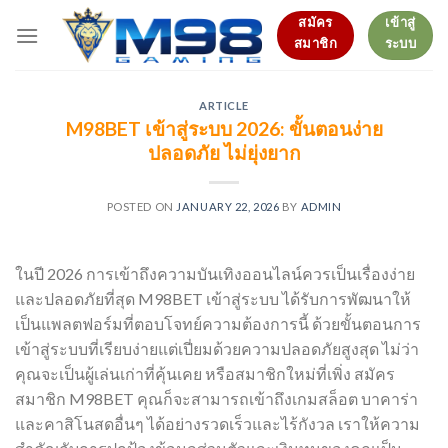
Skip
สมัคร
เข้าสู่
to
สมาชิก
ระบบ
content
ARTICLE
M98BET เข้าสู่ระบบ 2026: ขั้นตอนง่าย
ปลอดภัย ไม่ยุ่งยาก
POSTED ON
JANUARY 22, 2026
BY
ADMIN
ในปี 2026 การเข้าถึงความบันเทิงออนไลน์ควรเป็นเรื่องง่าย
และปลอดภัยที่สุด M98BET เข้าสู่ระบบ ได้รับการพัฒนาให้
เป็นแพลตฟอร์มที่ตอบโจทย์ความต้องการนี้ ด้วยขั้นตอนการ
เข้าสู่ระบบที่เรียบง่ายแต่เปี่ยมด้วยความปลอดภัยสูงสุด ไม่ว่า
คุณจะเป็นผู้เล่นเก่าที่คุ้นเคย หรือสมาชิกใหม่ที่เพิ่ง สมัคร
สมาชิก M98BET คุณก็จะสามารถเข้าถึงเกมสล็อต บาคาร่า
และคาสิโนสดอื่นๆ ได้อย่างรวดเร็วและไร้กังวล เราให้ความ