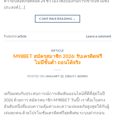
ความปลอดภัยตลอด 24 ชั่วโมง เพื่อป้องกันการเข้าถึงที่ไม่พึง
ประสงค์ […]
CONTINUE READING
→
Posted in
article
Leave a comment
ARTICLE
M98BET สมัครสมาชิก 2026: รับเครดิตฟรี
ไม่มีขั้นต่ำ ถอนได้จริง
POSTED ON
JANUARY 22, 2026
BY
ADMIN
เตรียมพบกับประสบการณ์การเดิมพันออนไลน์ที่ดีที่สุดในปี
2026 ด้วยการ สมัครสมาชิก M98BET วันนี้! เราคือเว็บตรง
อันดับหนึ่งที่มอบความคุ้มค่าและความปลอดภัยสูงสุดให้กับผู้
เล่นทุกคน ด้วยโปรโมชั่นเครดิตฟรีสุดพิเศษ ระบบฝากถอน