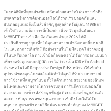
ในยุคดิจิทัลที่ทุกอย่างขับเคลื่อนด้วยสมาร์ทโฟน การเข้าถึง
แพลตฟอร์มการเดิมพันออนไลน์ที่รวดเร็ว ปลอดภัย และ
อัปเดตอยู่เสมอจึงเป็นสิ่งสำคัญสูงสุดสำหรับผู้เล่น M98BET
เข้าใจถึงความต้องการนี้เป็นอย่างดี เราจึงมุ่งมั่นพัฒนา
M98BET ทางเข้า มือ ถือ อัพเดท ล่าสุด 2026 ให้มี
ประสิทธิภาพสูงสุด เพื่อให้คุณสามารถเข้าถึงเกมสล็อต คาสิ
โน และทุกการเดิมพันได้อย่างราบรื่น ไม่มีสะดุด ไม่ว่าจะอยู่
ที่ไหนหรือเวลาใด ทางเข้ามือถือของเราได้รับการออกแบบมา
เพื่อรองรับทุกระบบปฏิบัติการ ไม่ว่าจะเป็น iOS หรือ Android
ด้วยเทคโนโลยี Responsive Design ที่ปรับหน้าจอให้เข้ากับ
อุปกรณ์ของคุณโดยอัตโนมัติ ทำให้คุณได้รับประสบการณ์
การใช้งานที่สมบูรณ์แบบ ทั้งในด้านความสวยงามของอินเท
อร์เฟซและความง่ายในการควบคุม การันตีความปลอดภัย
ด้วยระบบการเข้ารหัสข้อมูลขั้นสูง ที่จะปกป้องข้อมูลส่วนตัว
และการทำธุรกรรมของคุณจากการเข้าถึงโดยไม่ได้รับ
อนุญาต. ดูทางเข้า อ่านวิธีสมัคร ความสำคัญของ M98BET
ทางเข้ามือถือที่อัปเดตอยู่เสมอ การมี M98BET ทางเข้ามือถือ