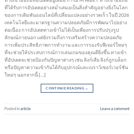
ที่ได้รับการอัปเดตอย่างสม่ำเสมอเป็นสิ่งสำคัญอย่างยิ่งในโลก
ของการเดิมพันออนไลน์ที่เปลี่ยนแปลงอย่างรวดเร็ว ในปี 2026
เทคโนโลยีและมาตรฐานความปลอดภัยมีการพัฒนาไปอย่าง
ต่อเนื่อง การอัปเดตทางเข้าไม่ได้เป็นเพียงการปรับปรุงรูป
ลักษณ์ภายนอก แต่ยังรวมถึงการเสริมสร้างความปลอดภัย
การเพิ่มประสิทธิภาพการทำงาน และการรองรับฟีเจอร์ใหม่ๆ
ที่จะช่วยให้ประสบการณ์การเล่นเกมของคุณดียิ่งขึ้น ทางเข้า
ที่อัปเดตจะช่วยป้องกันปัญหาต่างๆ เช่น ลิงก์เสีย ลิงก์ถูกบล็อก
หรือปัญหาความเข้ากันได้กับอุปกรณ์และเบราว์เซอร์เวอร์ชัน
ใหม่ๆ นอกจากนี้ […]
CONTINUE READING
→
Posted in
article
Leave a comment